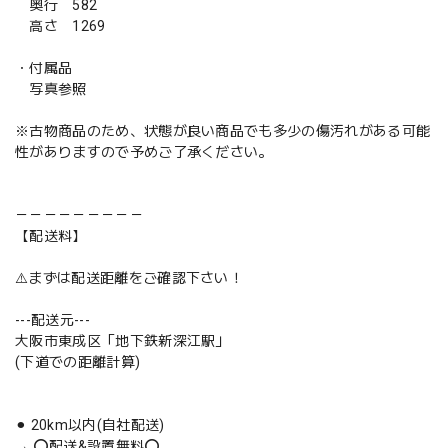
奥行 582
高さ 1269
・付属品
写真参照
※古物商品のため、状態が良い商品でも多少の傷汚れがある可能
性がありますので予めご了承ください。
－－－－－－－－－
【配送料】
⚠️まずは配送距離をご確認下さい！
---配送元---
大阪市東成区「地下鉄新深江駅」
(下道での距離計算)
⚫︎ 20km以内(自社配送)
→ ⭕️配送&設置無料⭕️