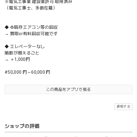
※電気工事業 建設業許可 取得済み
（電気工事士、多数在籍）
◆ ♻️既存エアコン等の回収
→ 買取or有料回収可能です
◆ エレベーターなし
階数が増えるごと
→ ＋1,000円
#50,000 円～60,000 円
この商品をアプリで見る
通報する
ショップの評価