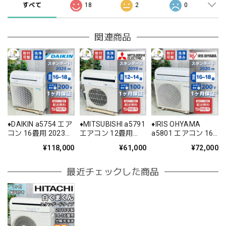
すべて
18
2
0
関連商品
♦️DAIKIN a5754 エア
♦️MITSUBISHI a5791
♦️IRIS OHYAMA
コン 16畳用 2023年
エアコン 12畳用
a5801 エアコン 16
製 60♦️
2019年製 25.5♦️
畳用 2020年製 25♦️
¥118,000
¥61,000
¥72,000
最近チェックした商品