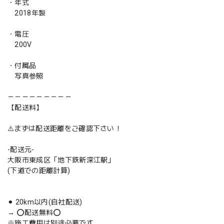
・年式
2018年製
・電圧
200V
・付属品
写真参照
－－－－－－－－－
【配送料】
⚠️まずは配送距離をご確認下さい！
-配送元-
大阪市東成区「地下鉄新深江駅」
(下道での距離計算)
⚫︎ 20km以内(自社配送)
→ ⭕️配送無料⭕️
※施工費用は別途必要です。