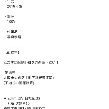
・年式
2018年製
・電圧
100V
・付属品
写真参照
－－－－－－－－－
【配送料】
⚠️まずは配送距離をご確認下さい！
-配送元-
大阪市東成区「地下鉄新深江駅」
(下道での距離計算)
⚫︎ 20km以内(自社配送)
→ ⭕️配送無料⭕️
※施工費用は別途必要です。