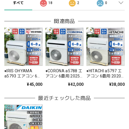
すべて
18
2
0
関連商品
♦️IRIS OHYAMA
♦️CORONA a5788 エ
♦️HITACHI a5797 エ
a5793 エアコン 6畳
アコン 6畳用 2025
アコン 6畳用 2020
用 2025年製 25.5♦️
年製 22♦️
年製 18.5♦️
¥45,000
¥42,000
¥38,000
最近チェックした商品