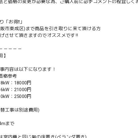
法と価格の変更が必要な為、ご購入前に必ずコメントの程宜しく
取り「お得❗️」
大阪市東成区)まで商品を引き取りに来て頂ける方
下げさせて頂きますのでオススメです‼️
－－－－－
用】
工事内容は以下になります！
別価格参考
.8kW：18000円
.6kW：21000円
.0kW：25000円
入替工事は別途費用)
4mまで
は室内機と同じ階の床置き(ベランダ置き)