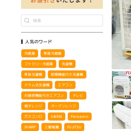
人気のワード
冷蔵庫
単身冷蔵庫
ファミリー冷蔵庫
洗濯機
単身洗濯機
乾燥機能付き洗濯機
ドラム式洗濯機
エアコン
お掃除機能付きエアコン
テレビ
電子レンジ
オーブンレンジ
ガスコンロ
DAIKIN
Panasonic
SHARP
三菱電機
FUJITSU