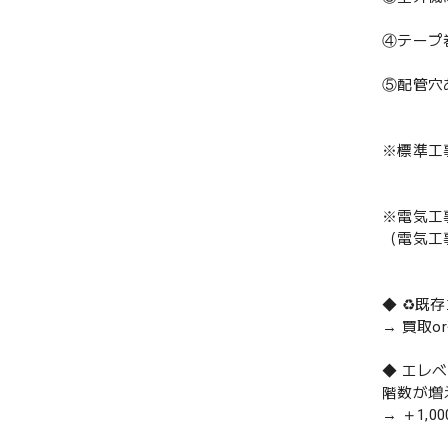
④テープ
⑤配管穴
※標準工
※電気工
（電気工
◆ ♻️
→ 買取
◆ エレ
階数が増
→ ＋1,0