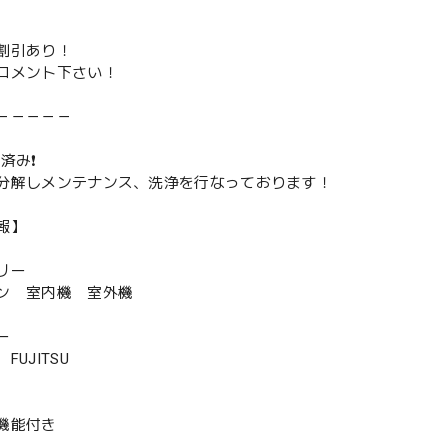
割引あり！
コメント下さい！
－－－－－
済み❗️
分解しメンテナンス、洗浄を行なっております！
報】
リー
ン 室内機 室外機
ー
UJITSU
機能付き