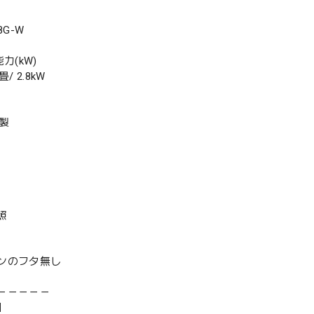
8G-W
力(kW)
/ 2.8kW
年製
照
ンのフタ無し
－－－－－
】