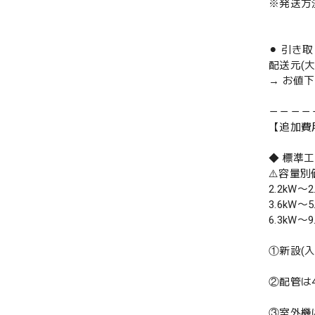
※発送方
⚫︎ 引き
配送元(
→ お値
－－－－
【追加費
◆ 標準
⚠️容量
2.2kW〜2
3.6kW〜5
6.3kW〜9
①新設(
②配管は
③室外機