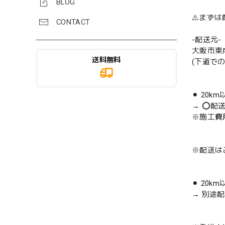
BLOG
⚠️まず
CONTACT
-配送元-
大阪市東
送料無料
(下道で
⚫︎ 20k
→ ⭕️配
※施工費
※配送は
⚫︎ 20k
→ 別途