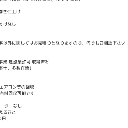
巻き仕上げ
あけなし
事以外に関してはお見積りとなりますので、何でもご相談下さい
事業 建設業許可 取得済み
事士、多数在籍）
既存エアコン等の回収
or有料回収可能です
ベーターなし
えるごと
00円