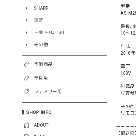
・型番
SHARP
AS-M2
東芝
・畳数/ 能
三菱 /FUJITSU
10〜12畳
その他
・年式
2018
季節商品
・電圧
100V
単身用
・付属品
ファミリー用
写真参
・その他
SHOP INFO
リモコ
ABOUT
－－－－
【配送料