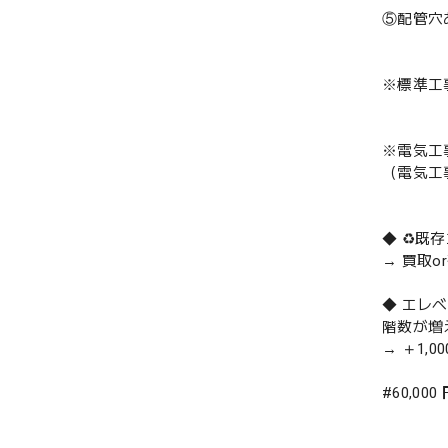
⑤配管穴
※標準工
※電気工
（電気工
◆ ♻️
→ 買取
◆ エレ
階数が増
→ ＋1,0
#60,00