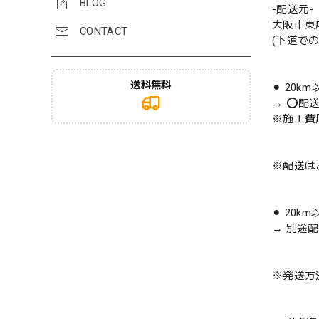
BLOG
-配送元-
大阪市東
CONTACT
(下道で
送料無料
⚫︎ 20k
→ ⭕️配
※施工費
※配送は
⚫︎ 20k
→ 別途
※発送方