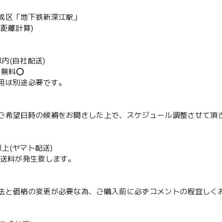
成区「地下鉄新深江駅」
の距離計算)
m以内(自社配送)
送無料⭕️
用は別途必要です。
ご希望日時の候補をお聞きした上で、スケジュール調整させて頂
m以上(ヤマト配送)
配送料が発生致します。
法と価格の変更が必要な為、ご購入前に必ずコメントの程宜しく