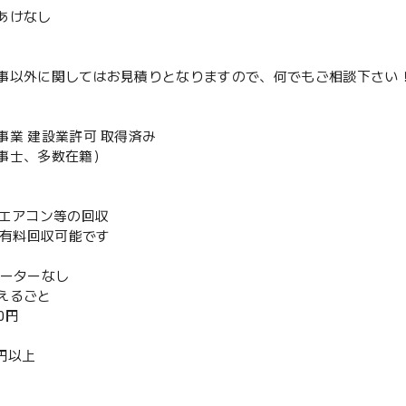
あけなし
事以外に関してはお見積りとなりますので、何でもご相談下さい
事業 建設業許可 取得済み
事士、多数在籍）
既存エアコン等の回収
or有料回収可能です
ベーターなし
えるごと
00円
0 円以上