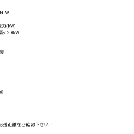
N-W
力(kW)
/ 2.8kW
年製
照
－－－－－
】
は配送距離をご確認下さい！