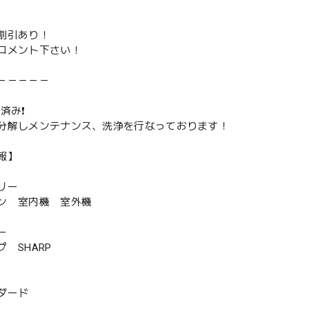
割引あり！
コメント下さい！
－－－－－
済み❗️
分解しメンテナンス、洗浄を行なっております！
報】
リー
ン 室内機 室外機
ー
 SHARP
ダード