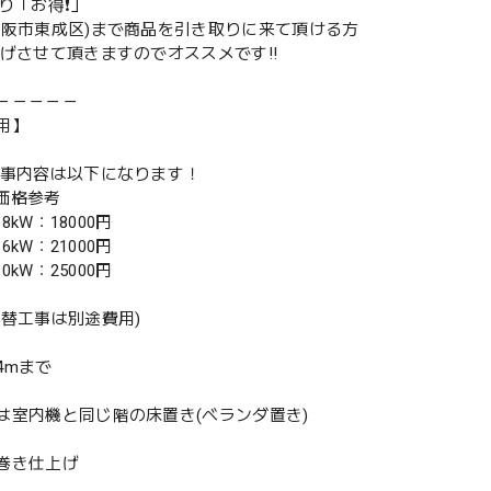
取り「お得❗️」
大阪市東成区)まで商品を引き取りに来て頂ける方
下げさせて頂きますのでオススメです‼️
－－－－－
用】
工事内容は以下になります！
別価格参考
.8kW：18000円
.6kW：21000円
.0kW：25000円
入替工事は別途費用)
4mまで
は室内機と同じ階の床置き(ベランダ置き)
巻き仕上げ