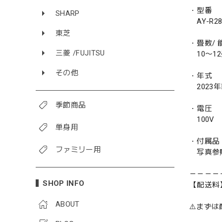
・型番
SHARP
AY-R28
東芝
・畳数/ 能
三菱 /FUJITSU
10〜12畳
その他
・年式
2023
季節商品
・電圧
100V
単身用
・付属品
ファミリー用
写真参
－－－－
SHOP INFO
【配送料
ABOUT
⚠️まず