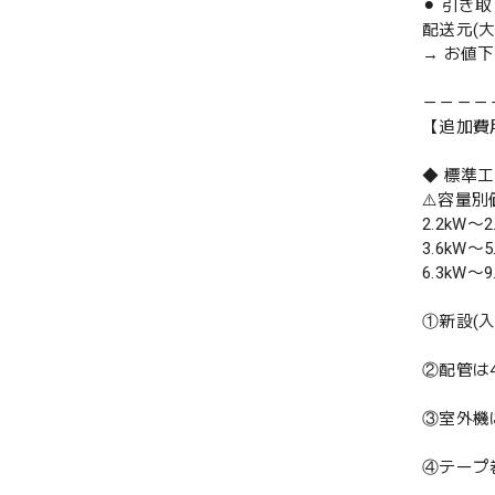
⚫︎ 引き
配送元(
→ お値
－－－－
【追加費
◆ 標準
⚠️容量
2.2kW〜2
3.6kW〜5
6.3kW〜9
①新設(
②配管は
③室外機
④テープ