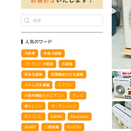
人気のワード
冷蔵庫
単身冷蔵庫
ファミリー冷蔵庫
洗濯機
単身洗濯機
乾燥機能付き洗濯機
ドラム式洗濯機
エアコン
お掃除機能付きエアコン
テレビ
電子レンジ
オーブンレンジ
ガスコンロ
DAIKIN
Panasonic
SHARP
三菱電機
FUJITSU