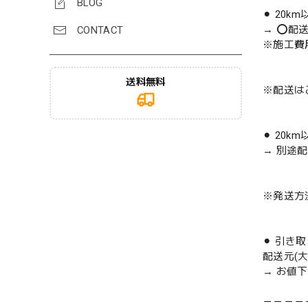
BLOG
⚫︎ 20k
→ ⭕️配
CONTACT
※施工費
送料無料
※配送は
⚫︎ 20k
→ 別途
※発送方
⚫︎ 引き
配送元(
→ お値
－－－－