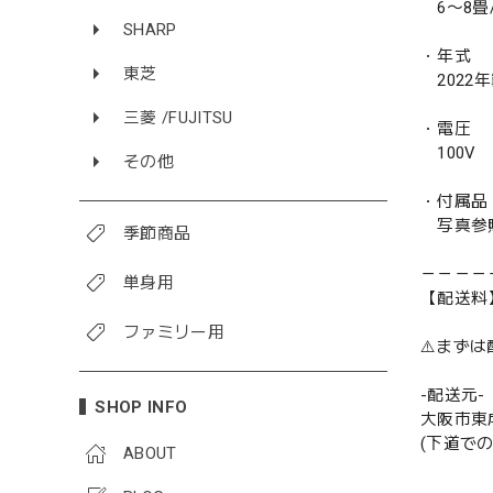
6〜8畳/ 
SHARP
・年式
東芝
2022
三菱 /FUJITSU
・電圧
100V
その他
・付属品
写真参
季節商品
－－－－
単身用
【配送料
ファミリー用
⚠️まず
-配送元-
SHOP INFO
大阪市東
(下道で
ABOUT