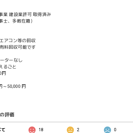
事業 建設業許可 取得済み
事士、多数在籍）
既存エアコン等の回収
or有料回収可能です
ベーターなし
えるごと
00円
 円～50,000 円
の評価
べて
18
2
0