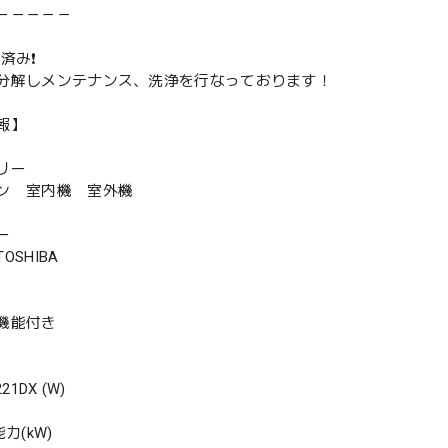
－－－－－
済み❗️
分解しメンテナンス、洗浄を行なっております！
報】
リー
ン 室内機 室外機
ー
SHIBA
機能付き
1DX (W)
力(kW)