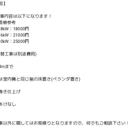
用】
工事内容は以下になります！
別価格参考
.8kW：18000円
.6kW：21000円
.0kW：25000円
入替工事は別途費用)
4mまで
は室内機と同じ階の床置き(ベランダ置き)
巻き仕上げ
あけなし
事以外に関してはお見積りとなりますので、何でもご相談下さい