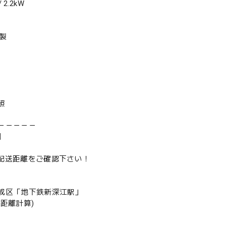
2.2kW
年製
照
－－－－－
】
は配送距離をご確認下さい！
成区「地下鉄新深江駅」
の距離計算)