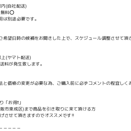
m以内(自社配送)
送無料⭕️
用は別途必要です。
ご希望日時の候補をお聞きした上で、スケジュール調整させて頂
m以上(ヤマト配送)
配送料が発生致します。
法と価格の変更が必要な為、ご購入前に必ずコメントの程宜しく
取り「お得❗️」
大阪市東成区)まで商品を引き取りに来て頂ける方
下げさせて頂きますのでオススメです‼️
－－－－－