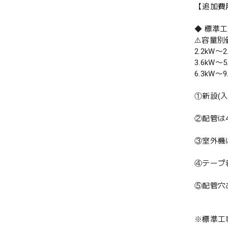
【追加費
◆ 標準
⚠️容量
2.2kW〜2
3.6kW〜5
6.3kW〜9
①新設(
②配管は
③室外機
④テープ
⑤配管穴
※標準工