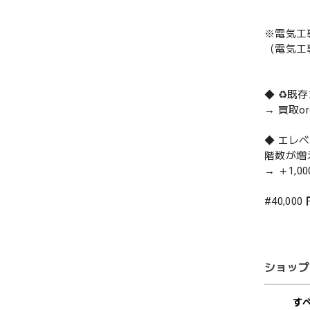
※電気工
（電気工
◆ ♻️
→ 買取
◆ エレ
階数が増
→ ＋1,0
#40,000
ショップ
す