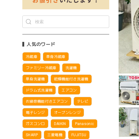
人気のワード
冷蔵庫
単身冷蔵庫
ファミリー冷蔵庫
洗濯機
単身洗濯機
乾燥機能付き洗濯機
ドラム式洗濯機
エアコン
お掃除機能付きエアコン
テレビ
電子レンジ
オーブンレンジ
ガスコンロ
DAIKIN
Panasonic
SHARP
三菱電機
FUJITSU