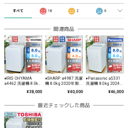
すべて
18
2
0
関連商品
♦️IRIS OHYAMA
♦️SHARP a4987 洗濯
♦️Panasonic a5331
a4462 洗濯機 8.0kg
機 8.0kg 2020年製
洗濯機 8.0kg 2024
2023年製 -♦️
5.5♦️
年製 9♦️
¥38,000
¥40,000
¥46,000
最近チェックした商品