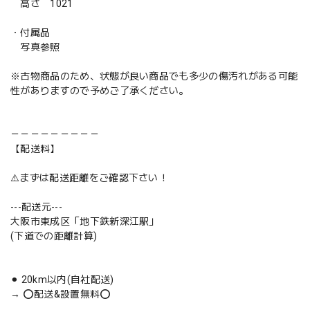
高さ 1021
・付属品
写真参照
※古物商品のため、状態が良い商品でも多少の傷汚れがある可能
性がありますので予めご了承ください。
－－－－－－－－－
【配送料】
⚠️まずは配送距離をご確認下さい！
---配送元---
大阪市東成区「地下鉄新深江駅」
(下道での距離計算)
⚫︎ 20km以内(自社配送)
→ ⭕️配送&設置無料⭕️