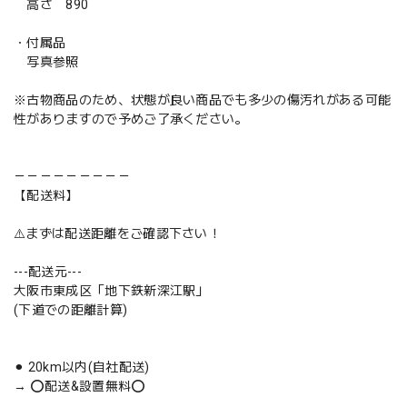
高さ 890
・付属品
写真参照
※古物商品のため、状態が良い商品でも多少の傷汚れがある可能
性がありますので予めご了承ください。
－－－－－－－－－
【配送料】
⚠️まずは配送距離をご確認下さい！
---配送元---
大阪市東成区「地下鉄新深江駅」
(下道での距離計算)
⚫︎ 20km以内(自社配送)
→ ⭕️配送&設置無料⭕️