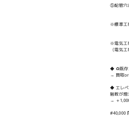
⑤配管穴
※標準工
※電気工
（電気工
◆ ♻️
→ 買取
◆ エレ
階数が増
→ ＋1,0
#40,000