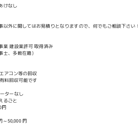
あけなし
事以外に関してはお見積りとなりますので、何でもご相談下さい
事業 建設業許可 取得済み
事士、多数在籍）
既存エアコン等の回収
or有料回収可能です
ベーターなし
えるごと
00円
 円～50,000 円