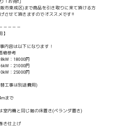
取り「お得❗️」
大阪市東成区)まで商品を引き取りに来て頂ける方
下げさせて頂きますのでオススメです‼️
－－－－－
用】
工事内容は以下になります！
別価格参考
.8kW：18000円
.6kW：21000円
.0kW：25000円
入替工事は別途費用)
4mまで
は室内機と同じ階の床置き(ベランダ置き)
巻き仕上げ