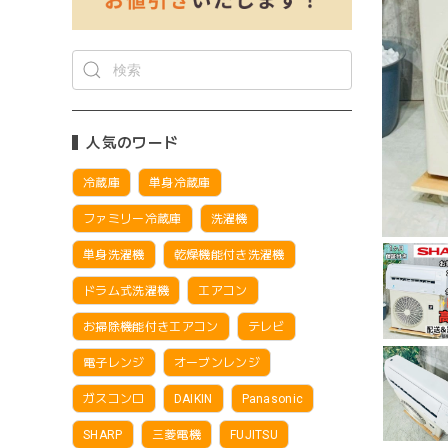
人気のワード
冷蔵庫
単身冷蔵庫
ファミリー冷蔵庫
洗濯機
単身洗濯機
乾燥機能付き洗濯機
ドラム式洗濯機
エアコン
お掃除機能付きエアコン
テレビ
電子レンジ
オーブンレンジ
ガスコンロ
DAIKIN
Panasonic
SHARP
三菱電機
FUJITSU