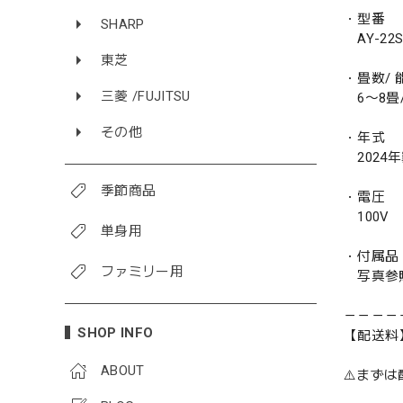
・型番
SHARP
AY-22S
東芝
・畳数/ 能
三菱 /FUJITSU
6〜8畳/ 
その他
・年式
2024
季節商品
・電圧
100V
単身用
・付属品
ファミリー用
写真参
－－－－
SHOP INFO
【配送料
ABOUT
⚠️まず