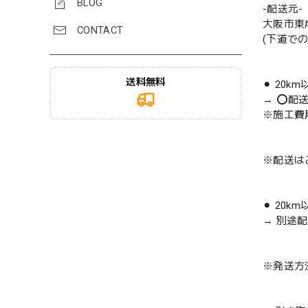
BLOG
-配送元-
大阪市東
CONTACT
(下道で
送料無料
⚫︎ 20k
→ ⭕️配
※施工費
※配送は
⚫︎ 20k
→ 別途
※発送方