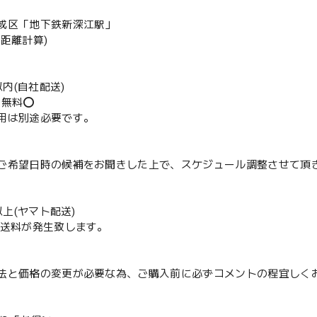
成区「地下鉄新深江駅」
の距離計算)
m以内(自社配送)
送無料⭕️
用は別途必要です。
ご希望日時の候補をお聞きした上で、スケジュール調整させて頂
m以上(ヤマト配送)
配送料が発生致します。
法と価格の変更が必要な為、ご購入前に必ずコメントの程宜しく