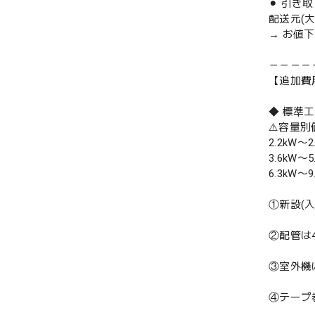
⚫︎ 引き
配送元(
→ お値
－－－－
【追加費
◆ 標準
⚠️容量
2.2kW〜2
3.6kW〜5
6.3kW〜9
①新設(
②配管は
③室外機
④テープ