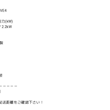
VE4
力(kW)
2.2kW
年製
照
－－－－－
】
は配送距離をご確認下さい！