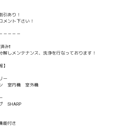
割引あり！
コメント下さい！
－－－－－
済み❗️
分解しメンテナンス、洗浄を行なっております！
報】
リー
ン 室内機 室外機
ー
 SHARP
機能付き