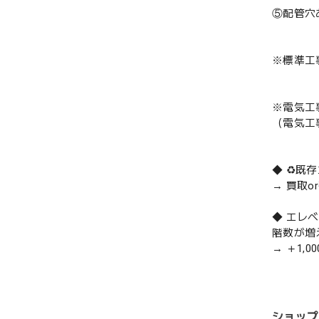
⑤配管穴
※標準工
※電気工
（電気工
◆ ♻️
→ 買取
◆ エレ
階数が増
→ ＋1,0
ショップ