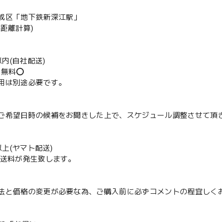
成区「地下鉄新深江駅」
の距離計算)
m以内(自社配送)
送無料⭕️
用は別途必要です。
ご希望日時の候補をお聞きした上で、スケジュール調整させて頂
m以上(ヤマト配送)
配送料が発生致します。
法と価格の変更が必要な為、ご購入前に必ずコメントの程宜しく