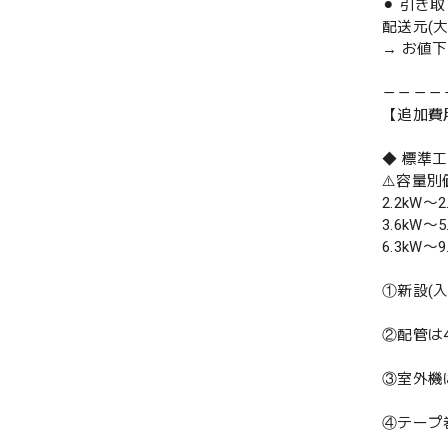
⚫︎ 引き
配送元(
→ お値
－－－－
【追加費
◆ 標準
⚠️容量
2.2kW〜2
3.6kW〜5
6.3kW〜9
①新設(
②配管は
③室外機
④テープ