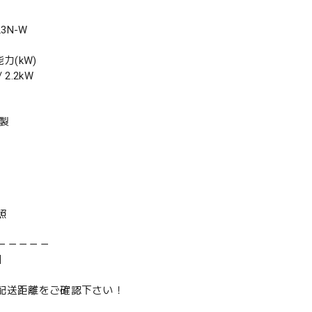
3N-W
力(kW)
2.2kW
年製
照
－－－－－
】
は配送距離をご確認下さい！