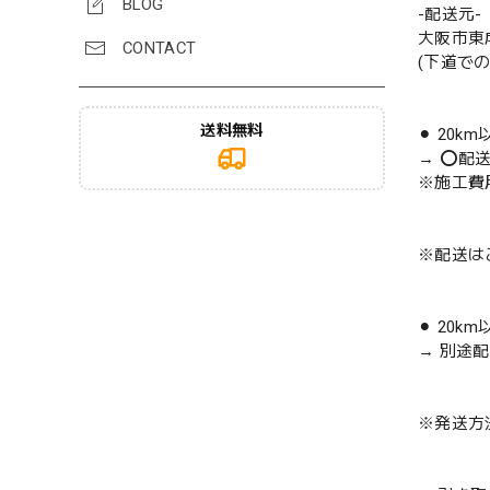
BLOG
-配送元-
大阪市東
CONTACT
(下道で
送料無料
⚫︎ 20k
→ ⭕️配
※施工費
※配送は
⚫︎ 20k
→ 別途
※発送方