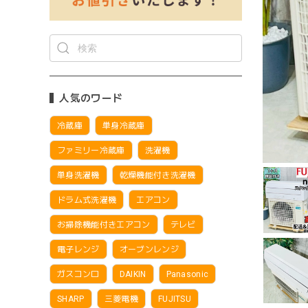
人気のワード
冷蔵庫
単身冷蔵庫
ファミリー冷蔵庫
洗濯機
単身洗濯機
乾燥機能付き洗濯機
ドラム式洗濯機
エアコン
お掃除機能付きエアコン
テレビ
電子レンジ
オーブンレンジ
ガスコンロ
DAIKIN
Panasonic
SHARP
三菱電機
FUJITSU