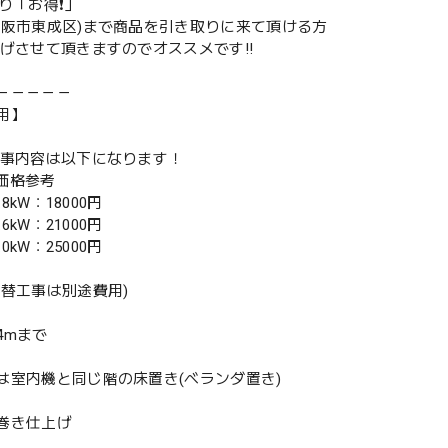
取り「お得❗️」
大阪市東成区)まで商品を引き取りに来て頂ける方
下げさせて頂きますのでオススメです‼️
－－－－－
用】
工事内容は以下になります！
別価格参考
.8kW：18000円
.6kW：21000円
.0kW：25000円
入替工事は別途費用)
4mまで
は室内機と同じ階の床置き(ベランダ置き)
巻き仕上げ