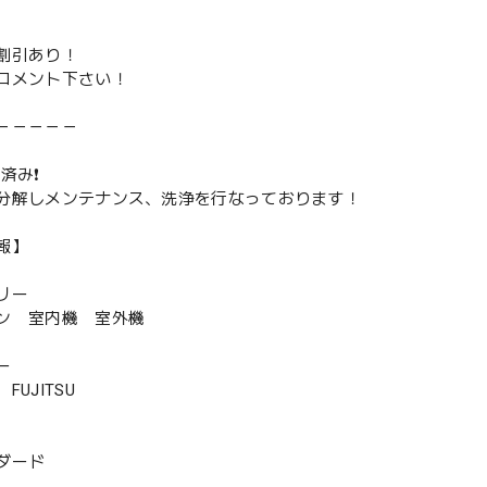
割引あり！
コメント下さい！
－－－－－
済み❗️
分解しメンテナンス、洗浄を行なっております！
報】
リー
ン 室内機 室外機
ー
UJITSU
ダード