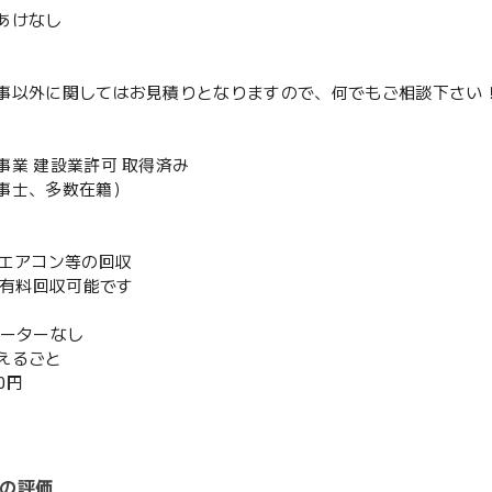
あけなし
事以外に関してはお見積りとなりますので、何でもご相談下さい
事業 建設業許可 取得済み
事士、多数在籍）
既存エアコン等の回収
or有料回収可能です
ベーターなし
えるごと
00円
の評価