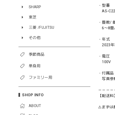
・型番
SHARP
AS-C22
東芝
・畳数/ 能
三菱 /FUJITSU
6〜8畳/ 
その他
・年式
2023
季節商品
・電圧
100V
単身用
・付属品
ファミリー用
写真参
－－－－
SHOP INFO
【配送料
ABOUT
⚠️まず