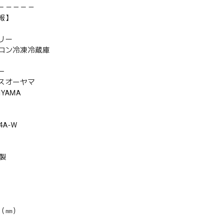
－－－－－
報】
リー
ロン冷凍冷蔵庫
ー
スオーヤマ
HYAMA
4A-W
年製
（㎜）