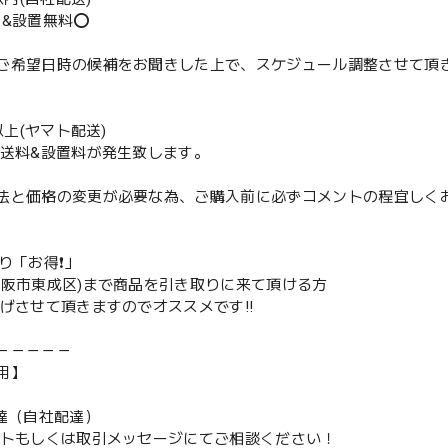
送&設置無料⭕️
ご希望日時の候補をお聞きした上で、スケジュール調整させて頂
m以上(ヤマト配送)
配送料&設置料が発生致します。
法と価格の変更が必要な為、ご購入前に必ずコメントの程宜しく
取り「お得❗️」
大阪市東成区)まで商品を引き取りに来て頂ける方
下げさせて頂きますのでオススメです‼️
－－－－－
用】
配達（自社配達）
ントもしくは取引メッセージにてご相談ください！