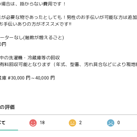
の場合は、掛からない費用です！
業が必要な物であったとしても！男性のお手伝いが可能な方は追
お手伝いありの方がオススメです‼️
ベーターなし(階数が増えるごと)
00円
使用中の洗濯機・冷蔵庫等の回収
or有料回収可能となります（年式、型番、汚れ具合などにより現
 #30,000 円～40,000 円
の評価
べて
18
2
0