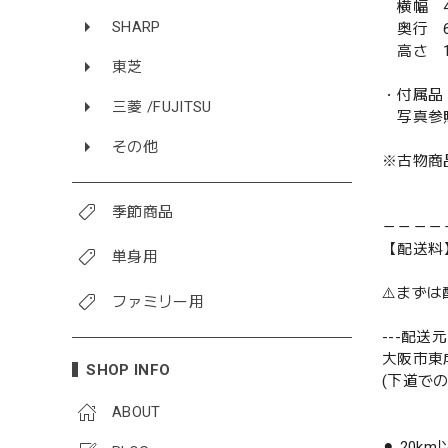
横幅 4
SHARP
奥行 6
高さ 1
東芝
・付属品
三菱 /FUJITSU
写真参
その他
※古物商
季節商品
－－－－
【配送料
単身用
⚠️まず
ファミリー用
---配送元-
大阪市東
SHOP INFO
(下道で
ABOUT
⚫︎ 20k