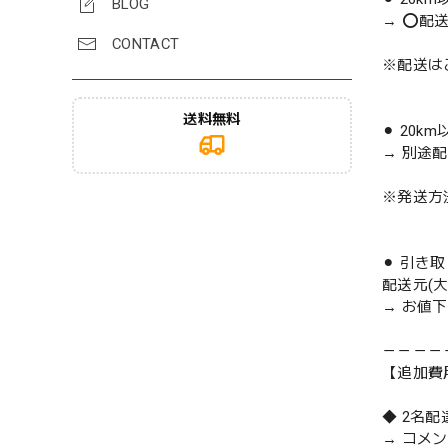
BLOG
→ ⭕️配
CONTACT
※配送は
送料無料
⚫︎ 20k
→ 別途
※発送方
⚫︎ 引き
配送元(
→ お値
－－－－
【追加費
◆ 2名
→ コメ