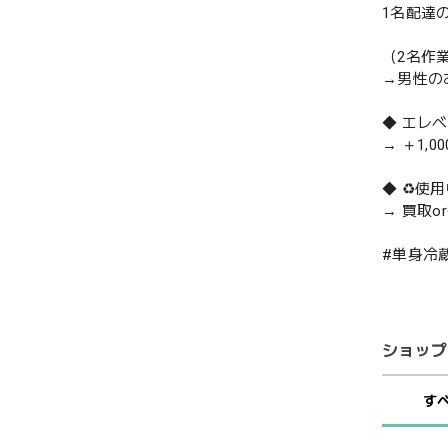
1名配達
（2名作
→男性の
◆ エレ
→ ＋1,0
◆ ♻️
→ 買取
#単身冷蔵庫
ショップ
す