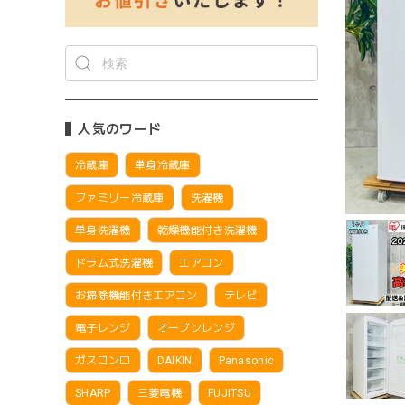
人気のワード
冷蔵庫
単身冷蔵庫
ファミリー冷蔵庫
洗濯機
単身洗濯機
乾燥機能付き洗濯機
ドラム式洗濯機
エアコン
お掃除機能付きエアコン
テレビ
電子レンジ
オーブンレンジ
ガスコンロ
DAIKIN
Panasonic
SHARP
三菱電機
FUJITSU