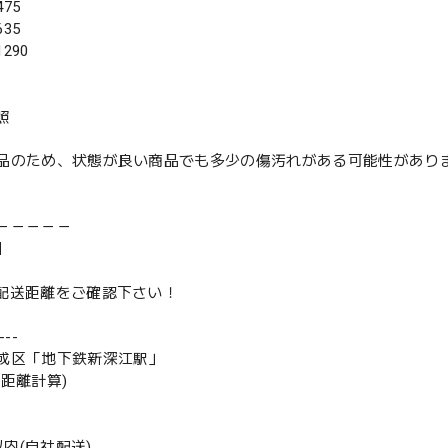
75
35
290
照
品のため、状態が良い商品でも多少の傷汚れがある可能性があり
－－－－－
】
は配送距離をご確認下さい！
--
成区「地下鉄新深江駅」
の距離計算)
m以内(自社配送)