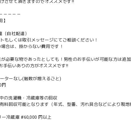
下げさせて頂きますのでオススメです‼️
－－－－－
用】
配達（自社配達）
ントもしくは取引メッセージにてご相談ください！
の場合は、掛からない費用です！
業が必要な物であったとしても！男性のお手伝いが可能な方は追
お手伝いありの方がオススメです‼️
ベーターなし(階数が増えるごと)
00円
使用中の洗濯機・冷蔵庫等の回収
or有料回収可能となります（年式、型番、汚れ具合などにより現
ー冷蔵庫 #60,000 円以上