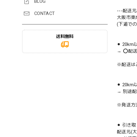
BLOG
---配送元-
CONTACT
大阪市東
(下道で
送料無料
⚫︎ 20k
→ ⭕️配
※配送は
⚫︎ 20k
→ 別途
※発送方
⚫︎ 引き
配送元(