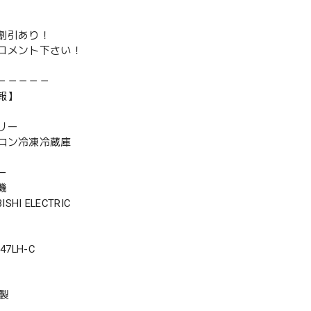
割引あり！
コメント下さい！
－－－－－
報】
リー
ロン冷凍冷蔵庫
ー
機
SHI ELECTRIC
7LH-C
年製