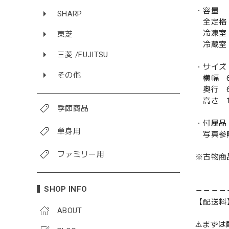
・容量
SHARP
全定格 
冷凍室 
東芝
冷蔵室 
三菱 /FUJITSU
・サイズ
その他
横幅 6
奥行 6
高さ 1
季節商品
・付属品
単身用
写真参
ファミリー用
※古物商
SHOP INFO
－－－－
【配送料
ABOUT
⚠️まず