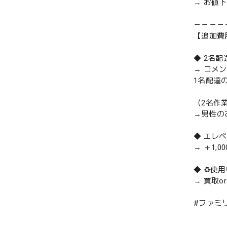
→ お値
－－－－
【追加費
◆ 2名
→ コメ
1名配達
（2名作
→男性の
◆ エレ
→ ＋1,0
◆ ♻️
→ 買取
#ファミリ