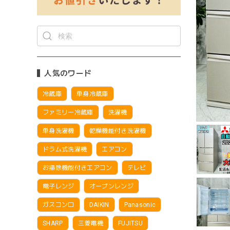
人気のワード
冷蔵庫
単身冷蔵庫
ファミリー冷蔵庫
洗濯機
単身洗濯機
乾燥機能付き洗濯機
ドラム式洗濯機
エアコン
お掃除機能付きエアコン
テレビ
電子レンジ
オーブンレンジ
ガスコンロ
DAIKIN
Panasonic
SHARP
三菱電機
FUJITSU