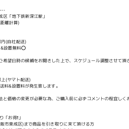
--
成区「地下鉄新深江駅」
の距離計算)
m以内(自社配送)
送&設置無料⭕️
ご希望日時の候補をお聞きした上で、スケジュール調整させて頂
m以上(ヤマト配送)
配送料&設置料が発生致します。
法と価格の変更が必要な為、ご購入前に必ずコメントの程宜しく
取り「お得❗️」
大阪市東成区)まで商品を引き取りに来て頂ける方