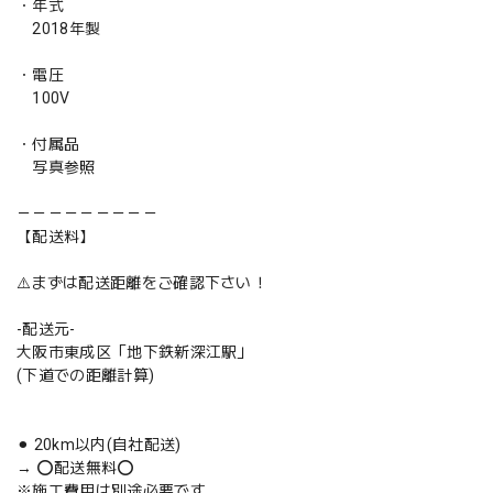
・年式
2018年製
・電圧
100V
・付属品
写真参照
－－－－－－－－－
【配送料】
⚠️まずは配送距離をご確認下さい！
-配送元-
大阪市東成区「地下鉄新深江駅」
(下道での距離計算)
⚫︎ 20km以内(自社配送)
→ ⭕️配送無料⭕️
※施工費用は別途必要です。