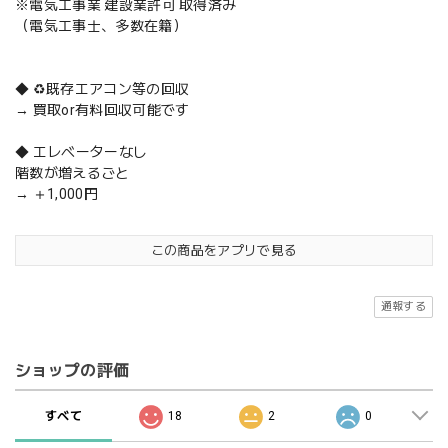
※電気工事業 建設業許可 取得済み
（電気工事士、多数在籍）
◆ ♻️既存エアコン等の回収
→ 買取or有料回収可能です
◆ エレベーターなし
階数が増えるごと
→ ＋1,000円
この商品をアプリで見る
通報する
ショップの評価
すべて
18
2
0