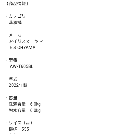
【商品情報】
・カテゴリー
洗濯機
・メーカー
アイリスオーヤマ
IRIS OHYAMA
・型番
IAW-T605BL
・年式
2022年製
・容量
洗濯容量 6.0kg
脱水容量 6.0kg
・サイズ（㎜）
横幅 555