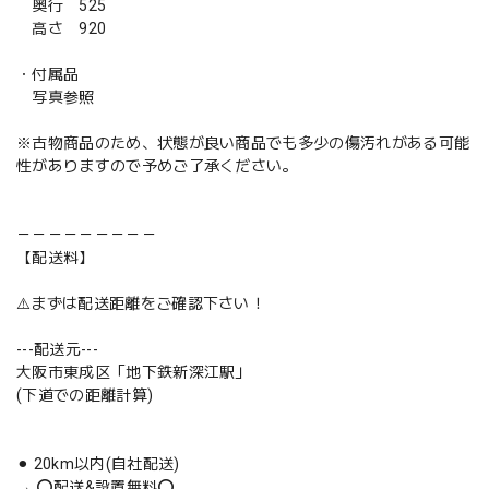
奥行 525
高さ 920
・付属品
写真参照
※古物商品のため、状態が良い商品でも多少の傷汚れがある可能
性がありますので予めご了承ください。
－－－－－－－－－
【配送料】
⚠️まずは配送距離をご確認下さい！
---配送元---
大阪市東成区「地下鉄新深江駅」
(下道での距離計算)
⚫︎ 20km以内(自社配送)
→ ⭕️配送&設置無料⭕️