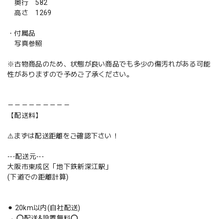
奥行 582
高さ 1269
・付属品
写真参照
※古物商品のため、状態が良い商品でも多少の傷汚れがある可能
性がありますので予めご了承ください。
－－－－－－－－－
【配送料】
⚠️まずは配送距離をご確認下さい！
---配送元---
大阪市東成区「地下鉄新深江駅」
(下道での距離計算)
⚫︎ 20km以内(自社配送)
→ ⭕️配送&設置無料⭕️