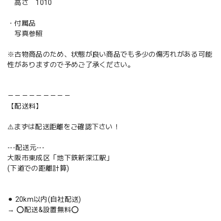
高さ 1010
・付属品
写真参照
※古物商品のため、状態が良い商品でも多少の傷汚れがある可能
性がありますので予めご了承ください。
－－－－－－－－－
【配送料】
⚠️まずは配送距離をご確認下さい！
---配送元---
大阪市東成区「地下鉄新深江駅」
(下道での距離計算)
⚫︎ 20km以内(自社配送)
→ ⭕️配送&設置無料⭕️