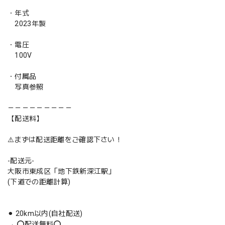
・年式
2023年製
・電圧
100V
・付属品
写真参照
－－－－－－－－－
【配送料】
⚠️まずは配送距離をご確認下さい！
-配送元-
大阪市東成区「地下鉄新深江駅」
(下道での距離計算)
⚫︎ 20km以内(自社配送)
→ ⭕️配送無料⭕️