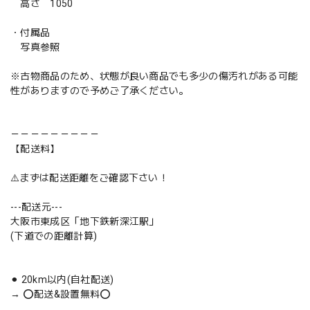
高さ 1050
・付属品
写真参照
※古物商品のため、状態が良い商品でも多少の傷汚れがある可能
性がありますので予めご了承ください。
－－－－－－－－－
【配送料】
⚠️まずは配送距離をご確認下さい！
---配送元---
大阪市東成区「地下鉄新深江駅」
(下道での距離計算)
⚫︎ 20km以内(自社配送)
→ ⭕️配送&設置無料⭕️