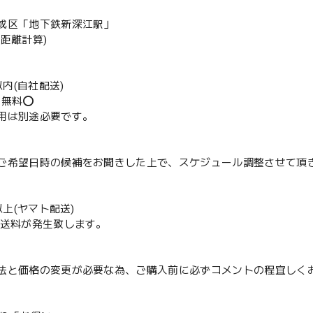
成区「地下鉄新深江駅」
の距離計算)
m以内(自社配送)
送無料⭕️
用は別途必要です。
ご希望日時の候補をお聞きした上で、スケジュール調整させて頂
m以上(ヤマト配送)
配送料が発生致します。
法と価格の変更が必要な為、ご購入前に必ずコメントの程宜しく