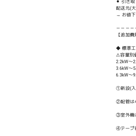
⚫︎ 引き
配送元(
→ お値
－－－－
【追加費
◆ 標準
⚠️容量
2.2kW〜2
3.6kW〜5
6.3kW〜9
①新設(
②配管は
③室外機
④テープ