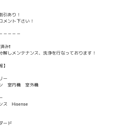
割引あり！
コメント下さい！
－－－－－
済み❗️
分解しメンテナンス、洗浄を行なっております！
報】
リー
ン 室内機 室外機
ー
 Hisense
ダード