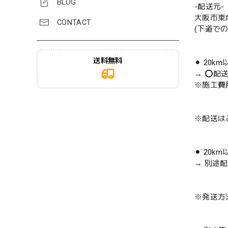
BLOG
-配送元-
大阪市東
CONTACT
(下道で
送料無料
⚫︎ 20k
→ ⭕️配
※施工費
※配送は
⚫︎ 20k
→ 別途
※発送方