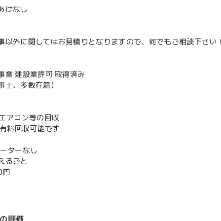
あけなし
事以外に関してはお見積りとなりますので、何でもご相談下さい
事業 建設業許可 取得済み
事士、多数在籍）
既存エアコン等の回収
or有料回収可能です
ベーターなし
えるごと
00円
の評価