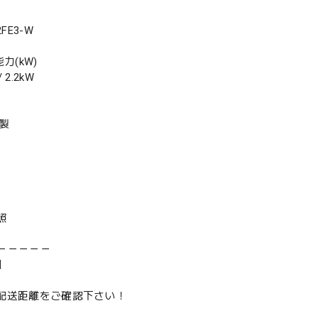
FE3-W
力(kW)
2.2kW
年製
照
－－－－－
】
は配送距離をご確認下さい！