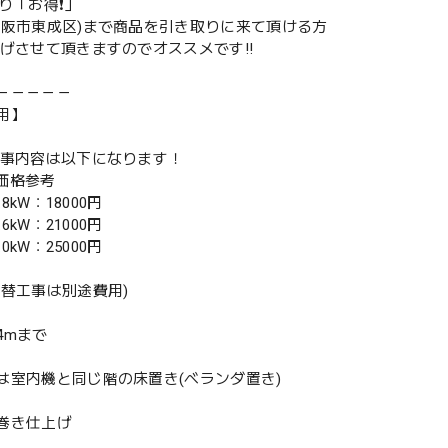
取り「お得❗️」
大阪市東成区)まで商品を引き取りに来て頂ける方
下げさせて頂きますのでオススメです‼️
－－－－－
用】
工事内容は以下になります！
別価格参考
.8kW：18000円
.6kW：21000円
.0kW：25000円
入替工事は別途費用)
4mまで
は室内機と同じ階の床置き(ベランダ置き)
巻き仕上げ