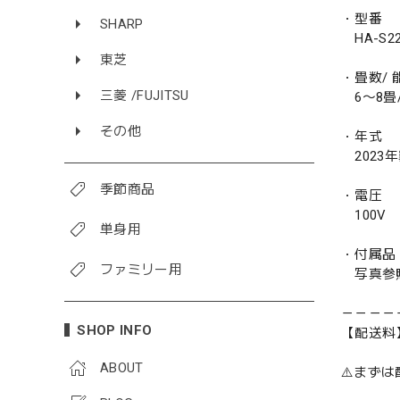
・型番
SHARP
HA-S22
東芝
・畳数/ 能
三菱 /FUJITSU
6〜8畳/ 
その他
・年式
2023
季節商品
・電圧
100V
単身用
・付属品
ファミリー用
写真参
－－－－
SHOP INFO
【配送料
ABOUT
⚠️まず