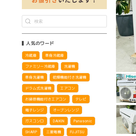
人気のワード
冷蔵庫
単身冷蔵庫
ファミリー冷蔵庫
洗濯機
単身洗濯機
乾燥機能付き洗濯機
ドラム式洗濯機
エアコン
お掃除機能付きエアコン
テレビ
電子レンジ
オーブンレンジ
ガスコンロ
DAIKIN
Panasonic
SHARP
三菱電機
FUJITSU