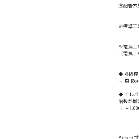
⑤配管穴
※標準工
※電気工
（電気工
◆ ♻️
→ 買取
◆ エレ
階数が増
→ ＋1,0
ショップ