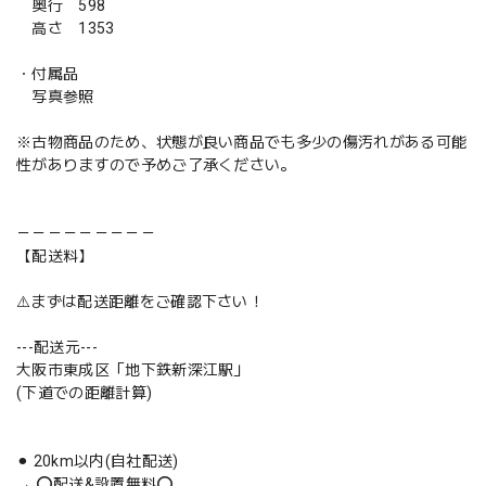
奥行 598
高さ 1353
・付属品
写真参照
※古物商品のため、状態が良い商品でも多少の傷汚れがある可能
性がありますので予めご了承ください。
－－－－－－－－－
【配送料】
⚠️まずは配送距離をご確認下さい！
---配送元---
大阪市東成区「地下鉄新深江駅」
(下道での距離計算)
⚫︎ 20km以内(自社配送)
→ ⭕️配送&設置無料⭕️