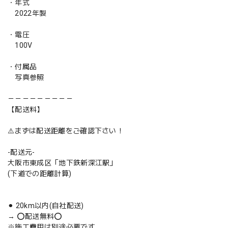
・年式
2022年製
・電圧
100V
・付属品
写真参照
－－－－－－－－－
【配送料】
⚠️まずは配送距離をご確認下さい！
-配送元-
大阪市東成区「地下鉄新深江駅」
(下道での距離計算)
⚫︎ 20km以内(自社配送)
→ ⭕️配送無料⭕️
※施工費用は別途必要です。