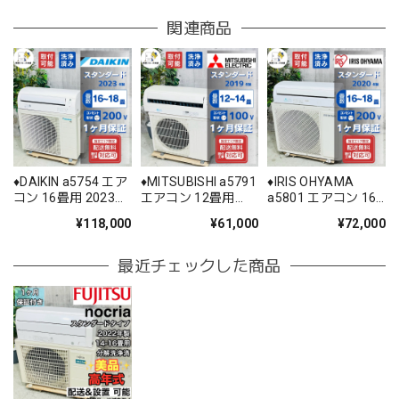
関連商品
♦️DAIKIN a5754 エア
♦️MITSUBISHI a5791
♦️IRIS OHYAMA
コン 16畳用 2023年
エアコン 12畳用
a5801 エアコン 16
製 60♦️
2019年製 25.5♦️
畳用 2020年製 25♦️
¥118,000
¥61,000
¥72,000
最近チェックした商品