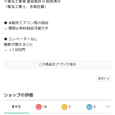
※電気工事業 建設業許可 取得済み
（電気工事士、多数在籍）
◆ ♻️既存エアコン等の回収
→ 買取or有料回収可能です
◆ エレベーターなし
階数が増えるごと
→ ＋1,000円
この商品をアプリで見る
通報する
ショップの評価
すべて
18
2
0