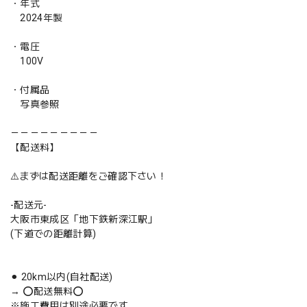
・年式
2024年製
・電圧
100V
・付属品
写真参照
－－－－－－－－－
【配送料】
⚠️まずは配送距離をご確認下さい！
-配送元-
大阪市東成区「地下鉄新深江駅」
(下道での距離計算)
⚫︎ 20km以内(自社配送)
→ ⭕️配送無料⭕️
※施工費用は別途必要です。