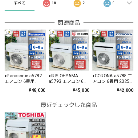
すべて
18
2
0
関連商品
♦️Panasonic a5782
♦️IRIS OHYAMA
♦️CORONA a5788 エ
エアコン 6畳用
a5793 エアコン 6畳
アコン 6畳用 2025
2023年製 28♦️
用 2025年製 25.5♦️
年製 22♦️
¥48,000
¥45,000
¥42,000
最近チェックした商品