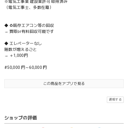
※電気工事業 建設業許可 取得済み
（電気工事士、多数在籍）
◆ ♻️既存エアコン等の回収
→ 買取or有料回収可能です
◆ エレベーターなし
階数が増えるごと
→ ＋1,000円
#50,000 円～60,000 円
この商品をアプリで見る
通報する
ショップの評価