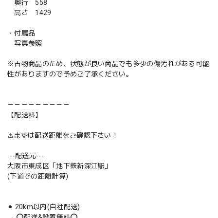
奥行 558
高さ 1429
・付属品
写真参照
※古物商品のため、状態が良い商品でも多少の傷汚れがある可能
性がありますので予めご了承ください。
－－－－－－－－－
【配送料】
⚠️まずは配送距離をご確認下さい！
---配送元---
大阪市東成区「地下鉄新深江駅」
(下道での距離計算)
⚫︎ 20km以内(自社配送)
→ ⭕️配送&設置無料⭕️