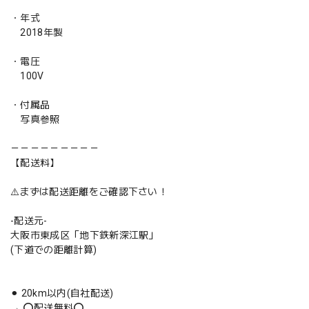
・年式
2018年製
・電圧
100V
・付属品
写真参照
－－－－－－－－－
【配送料】
⚠️まずは配送距離をご確認下さい！
-配送元-
大阪市東成区「地下鉄新深江駅」
(下道での距離計算)
⚫︎ 20km以内(自社配送)
→ ⭕️配送無料⭕️