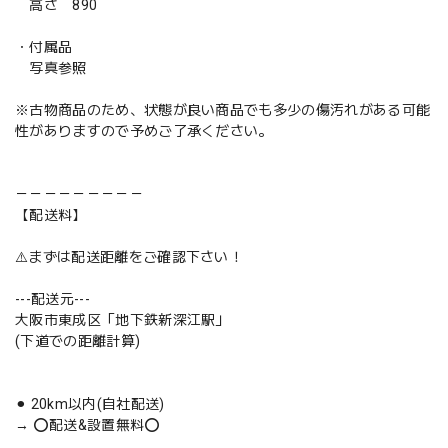
高さ 890
・付属品
写真参照
※古物商品のため、状態が良い商品でも多少の傷汚れがある可能
性がありますので予めご了承ください。
－－－－－－－－－
【配送料】
⚠️まずは配送距離をご確認下さい！
---配送元---
大阪市東成区「地下鉄新深江駅」
(下道での距離計算)
⚫︎ 20km以内(自社配送)
→ ⭕️配送&設置無料⭕️