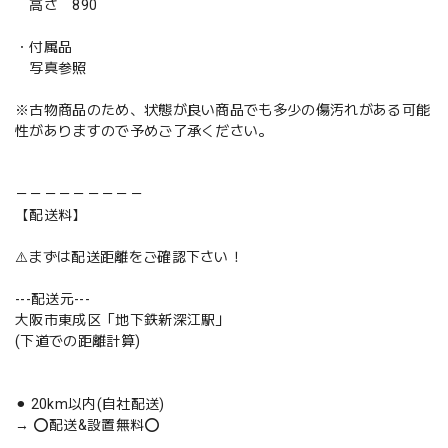
高さ 890
・付属品
写真参照
※古物商品のため、状態が良い商品でも多少の傷汚れがある可能
性がありますので予めご了承ください。
－－－－－－－－－
【配送料】
⚠️まずは配送距離をご確認下さい！
---配送元---
大阪市東成区「地下鉄新深江駅」
(下道での距離計算)
⚫︎ 20km以内(自社配送)
→ ⭕️配送&設置無料⭕️