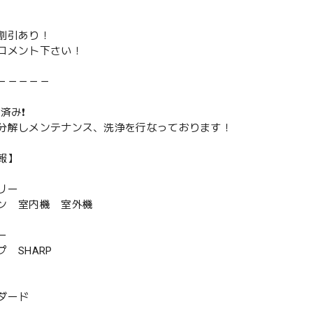
割引あり！
コメント下さい！
－－－－－
済み❗️
分解しメンテナンス、洗浄を行なっております！
報】
リー
ン 室内機 室外機
ー
 SHARP
ダード