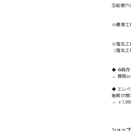
⑤配管穴
※標準工
※電気工
（電気工
◆ ♻️
→ 買取
◆ エレ
階数が増
→ ＋1,0
ショップ