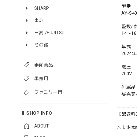
・型番
SHARP
AY-S40
東芝
・畳数/ 能
三菱 /FUJITSU
14〜16畳
その他
・年式
2024
季節商品
・電圧
200V
単身用
・付属品
ファミリー用
写真参
－－－－
SHOP INFO
【配送料
ABOUT
⚠️まず