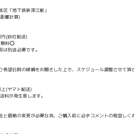
成区「地下鉄新深江駅」
の距離計算)
m以内(自社配送)
送無料⭕️
用は別途必要です。
ご希望日時の候補をお聞きした上で、スケジュール調整させて頂
m以上(ヤマト配送)
配送料が発生致します。
法と価格の変更が必要な為、ご購入前に必ずコメントの程宜しく