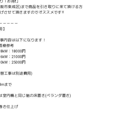
取り「お得❗️」
大阪市東成区)まで商品を引き取りに来て頂ける方
下げさせて頂きますのでオススメです‼️
－－－－－
用】
工事内容は以下になります！
別価格参考
.8kW：18000円
.6kW：21000円
.0kW：25000円
入替工事は別途費用)
4mまで
は室内機と同じ階の床置き(ベランダ置き)
巻き仕上げ