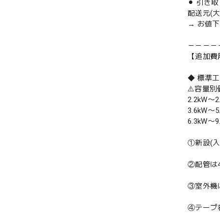
⚫︎ 引き
配送元(
→ お値
－－－－
【追加費
◆ 標準
⚠️容量
2.2kW〜2
3.6kW〜5
6.3kW〜9
①新設(
②配管は
③室外機
④テープ