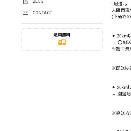
BLOG
-配送元-
大阪市東
CONTACT
(下道で
送料無料
⚫︎ 20k
→ ⭕️配
※施工費
※配送は
⚫︎ 20k
→ 別途
※発送方