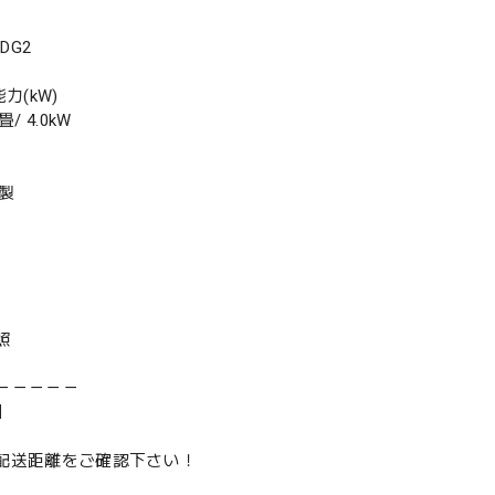
DG2
力(kW)
/ 4.0kW
年製
照
－－－－－
】
は配送距離をご確認下さい！