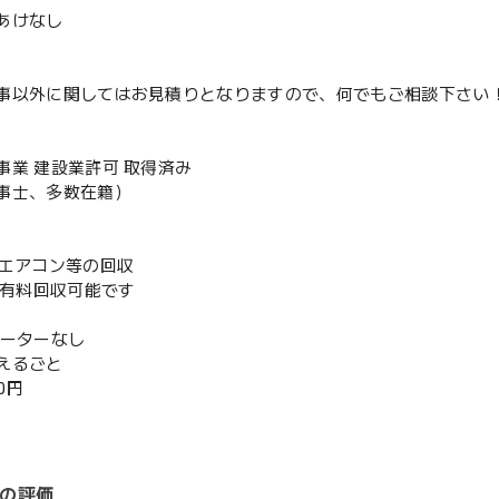
あけなし
事以外に関してはお見積りとなりますので、何でもご相談下さい
事業 建設業許可 取得済み
事士、多数在籍）
既存エアコン等の回収
or有料回収可能です
ベーターなし
えるごと
00円
の評価