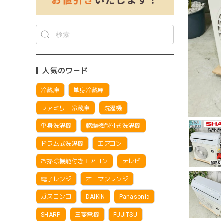
人気のワード
冷蔵庫
単身冷蔵庫
ファミリー冷蔵庫
洗濯機
単身洗濯機
乾燥機能付き洗濯機
ドラム式洗濯機
エアコン
お掃除機能付きエアコン
テレビ
電子レンジ
オーブンレンジ
ガスコンロ
DAIKIN
Panasonic
SHARP
三菱電機
FUJITSU