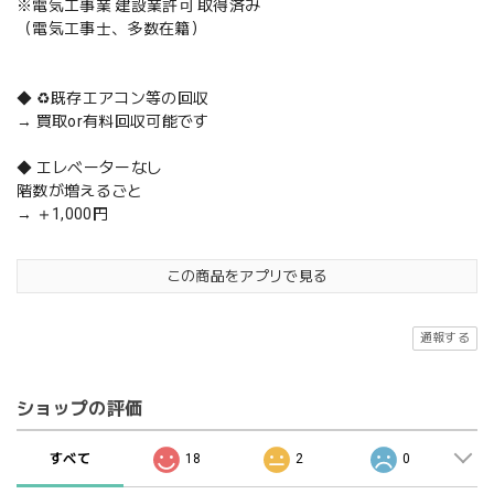
※電気工事業 建設業許可 取得済み
（電気工事士、多数在籍）
◆ ♻️既存エアコン等の回収
→ 買取or有料回収可能です
◆ エレベーターなし
階数が増えるごと
→ ＋1,000円
この商品をアプリで見る
通報する
ショップの評価
すべて
18
2
0