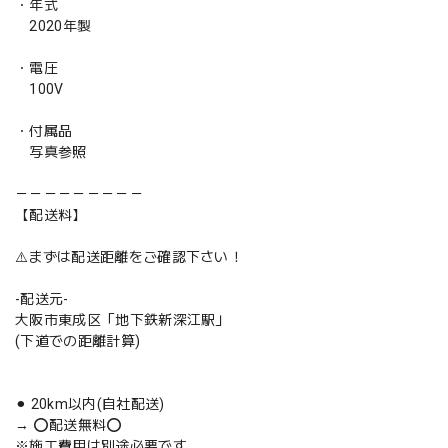
・年式
2020年製
・電圧
100V
・付属品
写真参照
－－－－－－－－－
【配送料】
⚠️まずは配送距離をご確認下さい！
-配送元-
大阪市東成区「地下鉄新深江駅」
(下道での距離計算)
⚫︎ 20km以内(自社配送)
→ ⭕️配送無料⭕️
※施工費用は別途必要です。