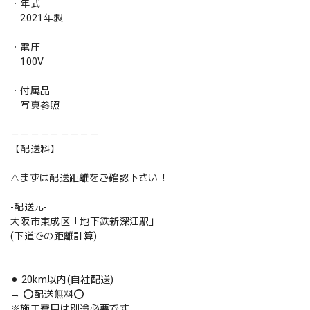
・年式
2021年製
・電圧
100V
・付属品
写真参照
－－－－－－－－－
【配送料】
⚠️まずは配送距離をご確認下さい！
-配送元-
大阪市東成区「地下鉄新深江駅」
(下道での距離計算)
⚫︎ 20km以内(自社配送)
→ ⭕️配送無料⭕️
※施工費用は別途必要です。