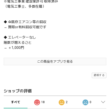
※電気工事業 建設業許可 取得済み
（電気工事士、多数在籍）
◆ ♻️既存エアコン等の回収
→ 買取or有料回収可能です
◆ エレベーターなし
階数が増えるごと
→ ＋1,000円
この商品をアプリで見る
通報する
ショップの評価
すべて
18
2
0