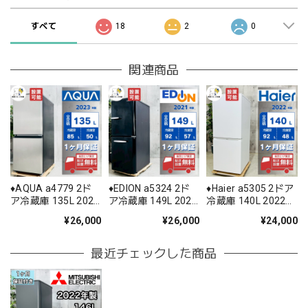
すべて
18
2
0
関連商品
♦️AQUA a4779 2ド
♦️EDION a5324 2ド
♦️Haier a5305 2ドア
ア冷蔵庫 135L 2023
ア冷蔵庫 149L 2021
冷蔵庫 140L 2022年
年製 -♦️
年製 3.5♦️
製 -♦️
¥26,000
¥26,000
¥24,000
最近チェックした商品