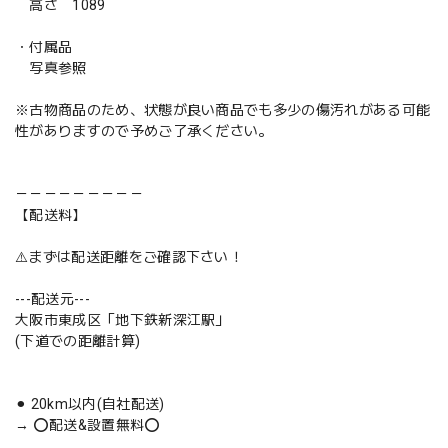
高さ 1089
・付属品
写真参照
※古物商品のため、状態が良い商品でも多少の傷汚れがある可能
性がありますので予めご了承ください。
－－－－－－－－－
【配送料】
⚠️まずは配送距離をご確認下さい！
---配送元---
大阪市東成区「地下鉄新深江駅」
(下道での距離計算)
⚫︎ 20km以内(自社配送)
→ ⭕️配送&設置無料⭕️