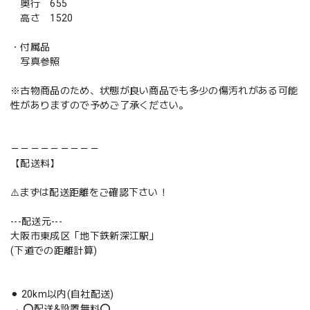
奥行 655
高さ 1520
・付属品
写真参照
※古物商品のため、状態が良い商品でも多少の傷汚れがある可能
性がありますので予めご了承ください。
－－－－－－－－－
【配送料】
⚠️まずは配送距離をご確認下さい！
---配送元---
大阪市東成区「地下鉄新深江駅」
(下道での距離計算)
⚫︎ 20km以内(自社配送)
→ ⭕️配送&設置無料⭕️