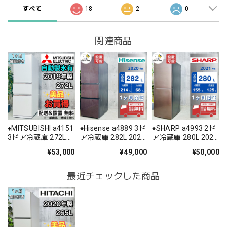
すべて
18
2
0
関連商品
♦️MITSUBISHI a4151
♦️Hisense a4889 3ド
♦️SHARP a4993 2ド
3ドア冷蔵庫 272L
ア冷蔵庫 282L 2020
ア冷蔵庫 280L 2021
2019年製 15.5♦️
年製 8♦️
年製 18♦️
¥53,000
¥49,000
¥50,000
最近チェックした商品