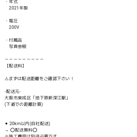
・年式
2021年製
・電圧
200V
・付属品
写真参照
－－－－－－－－－
【配送料】
⚠️まずは配送距離をご確認下さい！
-配送元-
大阪市東成区「地下鉄新深江駅」
(下道での距離計算)
⚫︎ 20km以内(自社配送)
→ ⭕️配送無料⭕️
※施工費用は別途必要です。