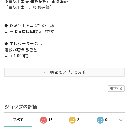
※電気工事業 建設業許可 取得済み
（電気工事士、多数在籍）
◆ ♻️既存エアコン等の回収
→ 買取or有料回収可能です
◆ エレベーターなし
階数が増えるごと
→ ＋1,000円
この商品をアプリで見る
通報する
ショップの評価
すべて
18
2
0