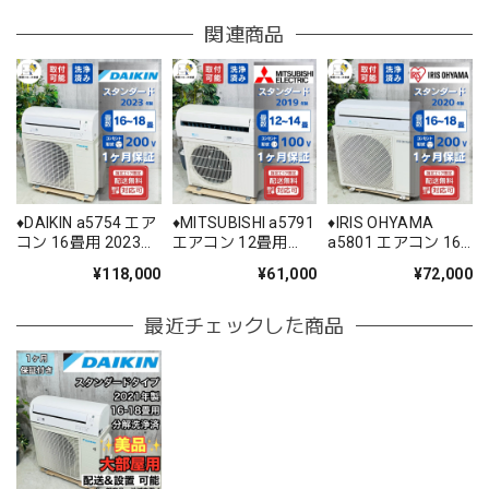
関連商品
♦️DAIKIN a5754 エア
♦️MITSUBISHI a5791
♦️IRIS OHYAMA
コン 16畳用 2023年
エアコン 12畳用
a5801 エアコン 16
製 60♦️
2019年製 25.5♦️
畳用 2020年製 25♦️
¥118,000
¥61,000
¥72,000
最近チェックした商品