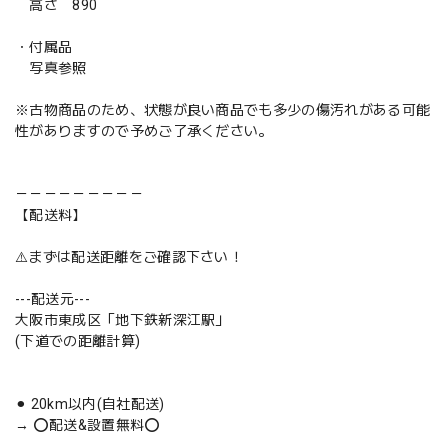
高さ 890
・付属品
写真参照
※古物商品のため、状態が良い商品でも多少の傷汚れがある可能
性がありますので予めご了承ください。
－－－－－－－－－
【配送料】
⚠️まずは配送距離をご確認下さい！
---配送元---
大阪市東成区「地下鉄新深江駅」
(下道での距離計算)
⚫︎ 20km以内(自社配送)
→ ⭕️配送&設置無料⭕️