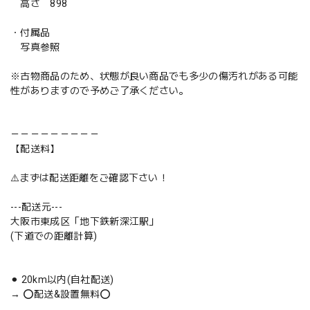
高さ 898
・付属品
写真参照
※古物商品のため、状態が良い商品でも多少の傷汚れがある可能
性がありますので予めご了承ください。
－－－－－－－－－
【配送料】
⚠️まずは配送距離をご確認下さい！
---配送元---
大阪市東成区「地下鉄新深江駅」
(下道での距離計算)
⚫︎ 20km以内(自社配送)
→ ⭕️配送&設置無料⭕️