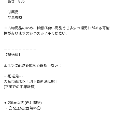
高さ 835
・付属品
写真参照
※古物商品のため、状態が良い商品でも多少の傷汚れがある可能
性がありますので予めご了承ください。
－－－－－－－－－
【配送料】
⚠️まずは配送距離をご確認下さい！
---配送元---
大阪市東成区「地下鉄新深江駅」
(下道での距離計算)
⚫︎ 20km以内(自社配送)
→ ⭕️配送&設置無料⭕️