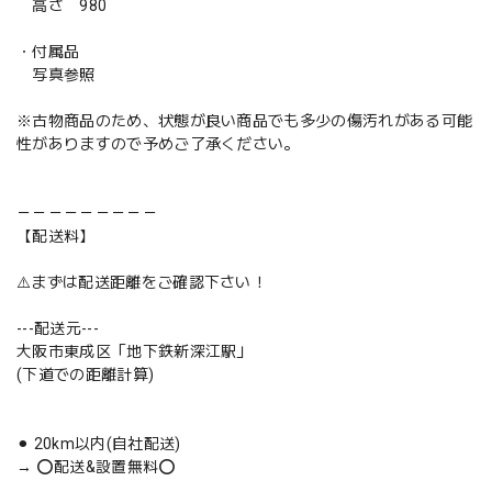
高さ 980
・付属品
写真参照
※古物商品のため、状態が良い商品でも多少の傷汚れがある可能
性がありますので予めご了承ください。
－－－－－－－－－
【配送料】
⚠️まずは配送距離をご確認下さい！
---配送元---
大阪市東成区「地下鉄新深江駅」
(下道での距離計算)
⚫︎ 20km以内(自社配送)
→ ⭕️配送&設置無料⭕️