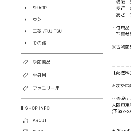
横幅 6
SHARP
奥行 5
高さ 9
東芝
・付属品
三菱 /FUJITSU
写真参
その他
※古物商
季節商品
－－－－
【配送料
単身用
⚠️まず
ファミリー用
---配送元-
大阪市東
SHOP INFO
(下道で
ABOUT
⚫︎ 20k