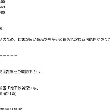
00
69
80
照
品のため、状態が良い商品でも多少の傷汚れがある可能性があり
－－－－－
】
は配送距離をご確認下さい！
--
成区「地下鉄新深江駅」
の距離計算)
m以内(自社配送)