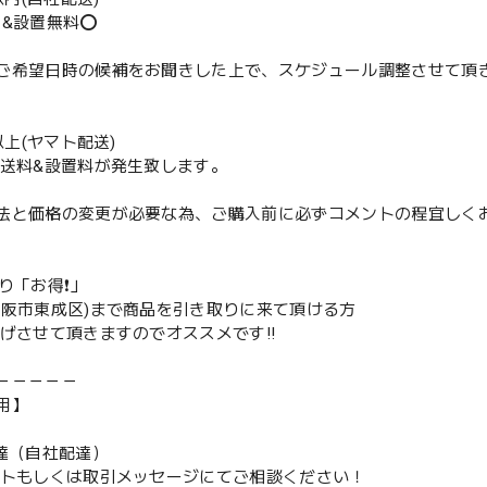
送&設置無料⭕️
ご希望日時の候補をお聞きした上で、スケジュール調整させて頂
m以上(ヤマト配送)
配送料&設置料が発生致します。
法と価格の変更が必要な為、ご購入前に必ずコメントの程宜しく
取り「お得❗️」
大阪市東成区)まで商品を引き取りに来て頂ける方
下げさせて頂きますのでオススメです‼️
－－－－－
用】
配達（自社配達）
ントもしくは取引メッセージにてご相談ください！