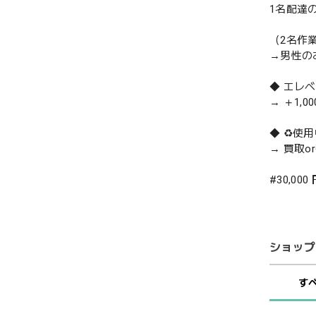
1名配達
（2名作
→男性の
◆ エレ
→ ＋1,0
◆ ♻️
→ 買取
#30,000
ショップ
す