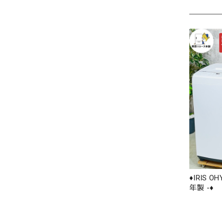
♦️IRIS O
年製 -♦️