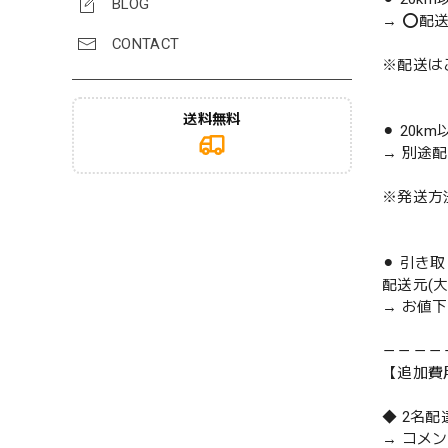
BLOG
→ ⭕️配
CONTACT
※配送は
送料無料
⚫︎ 20k
→ 別途
※発送方
⚫︎ 引き
配送元(
→ お値
－－－－
【追加費
◆ 2名
→ コメ