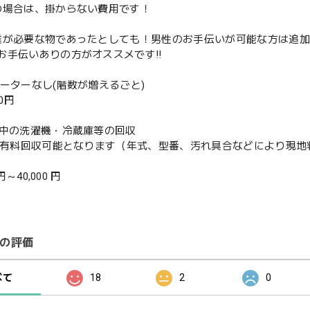
の場合は、掛からない費用です！
業が必要な物であったとしても！男性のお手伝いが可能な方は追
お手伝いありの方がオススメです‼️
ベーターなし(階数が増えるごと)
00円
使用中の洗濯機・冷蔵庫等の回収
or有料回収可能となります（年式、型番、汚れ具合などにより現
 円～40,000 円
の評価
べて
18
2
0