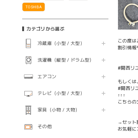
TOSHIBA
カテゴリから選ぶ
この度は
冷蔵庫（小型 / 大型）
割引情報
洗濯機（縦型 / ドラム型）
#関西リ
エアコン
もしくは
#関西リ
テレビ（小型 / 大型）
↑↑↑
こちらの
家具（小物 / 大物）
→セット
その他
お気軽に