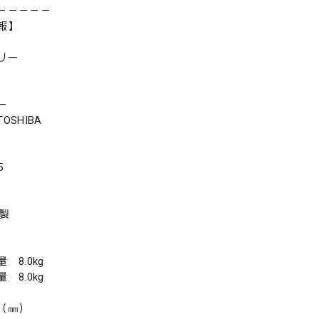
－－－－－
報】
リー
ー
SHIBA
5
年製
8.0kg
8.0kg
（㎜）