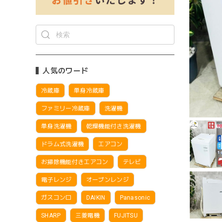
人気のワード
冷蔵庫
単身冷蔵庫
ファミリー冷蔵庫
洗濯機
単身洗濯機
乾燥機能付き洗濯機
ドラム式洗濯機
エアコン
お掃除機能付きエアコン
テレビ
電子レンジ
オーブンレンジ
ガスコンロ
DAIKIN
Panasonic
SHARP
三菱電機
FUJITSU