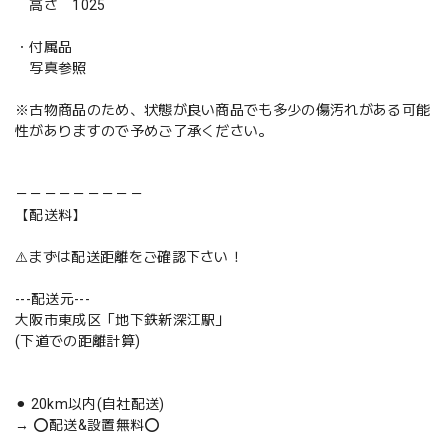
高さ 1025
・付属品
写真参照
※古物商品のため、状態が良い商品でも多少の傷汚れがある可能
性がありますので予めご了承ください。
－－－－－－－－－
【配送料】
⚠️まずは配送距離をご確認下さい！
---配送元---
大阪市東成区「地下鉄新深江駅」
(下道での距離計算)
⚫︎ 20km以内(自社配送)
→ ⭕️配送&設置無料⭕️