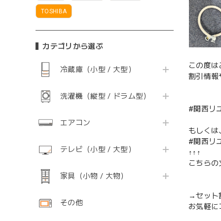
TOSHIBA
カテゴリから選ぶ
この度は
冷蔵庫（小型 / 大型）
割引情報
洗濯機（縦型 / ドラム型）
#関西リ
エアコン
もしくは
#関西リ
テレビ（小型 / 大型）
↑↑↑
こちらの
家具（小物 / 大物）
→セット
その他
お気軽に