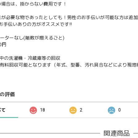
の場合は、掛からない費用です！
業が必要な物であったとしても！男性のお手伝いが可能な方は追
お手伝いありの方がオススメです‼️
ベーターなし(階数が増えるごと)
00円
使用中の洗濯機・冷蔵庫等の回収
or有料回収可能となります（年式、型番、汚れ具合などにより現
の評価
べて
18
2
0
関連商品