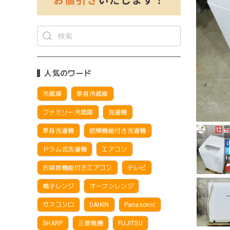
人気のワード
冷蔵庫
単身冷蔵庫
ファミリー冷蔵庫
洗濯機
単身洗濯機
乾燥機能付き洗濯機
ドラム式洗濯機
エアコン
お掃除機能付きエアコン
テレビ
電子レンジ
オーブンレンジ
ガスコンロ
DAIKIN
Panasonic
SHARP
三菱電機
FUJITSU