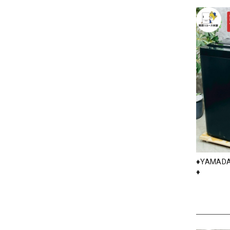
♦️YAMAD
♦️