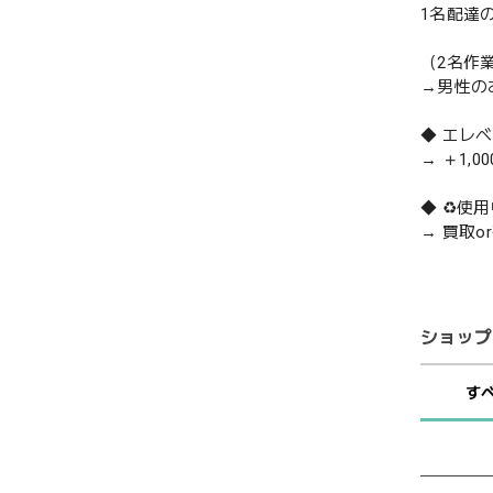
1名配達
（2名作
→男性の
◆ エレ
→ ＋1,0
◆ ♻️
→ 買取
ショップ
す