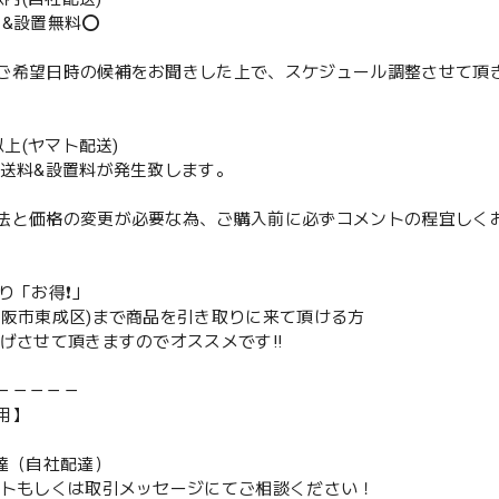
送&設置無料⭕️
ご希望日時の候補をお聞きした上で、スケジュール調整させて頂
m以上(ヤマト配送)
配送料&設置料が発生致します。
法と価格の変更が必要な為、ご購入前に必ずコメントの程宜しく
取り「お得❗️」
大阪市東成区)まで商品を引き取りに来て頂ける方
下げさせて頂きますのでオススメです‼️
－－－－－
用】
配達（自社配達）
ントもしくは取引メッセージにてご相談ください！