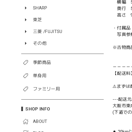
横幅 5
SHARP
奥行 5
高さ 9
東芝
・付属品
三菱 /FUJITSU
写真参
その他
※古物商
季節商品
－－－－
【配送料
単身用
⚠️まず
ファミリー用
---配送元-
大阪市東
SHOP INFO
(下道で
ABOUT
⚫︎ 20k