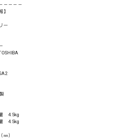
－－－－－
報】
リー
ー
SHIBA
GA2
年製
4.5kg
4.5kg
（㎜）