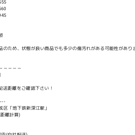
55
60
45
照
品のため、状態が良い商品でも多少の傷汚れがある可能性があり
－－－－－
】
は配送距離をご確認下さい！
--
成区「地下鉄新深江駅」
の距離計算)
m以内(自社配送)