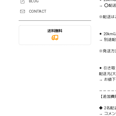
BLOG
→ ⭕️配
CONTACT
※配送は
送料無料
⚫︎ 20k
→ 別途
※発送方
⚫︎ 引き
配送元(
→ お値
－－－－
【追加費
◆ 2名
→ コメ