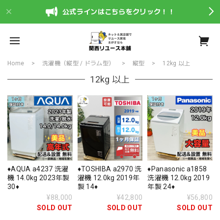
公式ラインはこちらをクリック！！
Home
洗濯機（縦型 / ドラム型）
縦型
12kg 以上
12kg 以上
♦️AQUA a4237 洗濯
♦️TOSHIBA a2970 洗
♦️Panasonic a1858
機 14.0kg 2023年製
濯機 12.0kg 2019年
洗濯機 12.0kg 2019
30♦️
製 14♦️
年製 24♦️
¥88,000
¥42,800
¥56,800
SOLD OUT
SOLD OUT
SOLD OUT