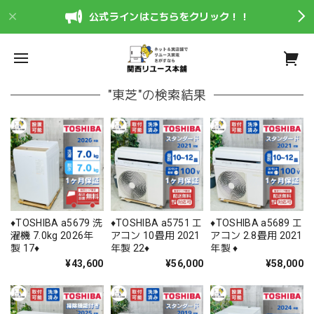
公式ラインはこちらをクリック！！
"東芝"の検索結果
♦️TOSHIBA a5679 洗
♦️TOSHIBA a5751 エ
♦️TOSHIBA a5689 エ
濯機 7.0kg 2026年
アコン 10畳用 2021
アコン 2.8畳用 2021
製 17♦️
年製 22♦️
年製 ♦️
¥43,600
¥56,000
¥58,000